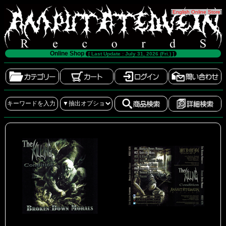
[
English Online Store
]
Online Shop
[ Last Update : July 31, 2026 (Fri.) ]