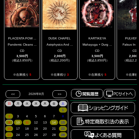
PLACENTA POW ...
DUSK CHAPEL
KARTIKEYA
PULVERI
Pandemic Cleans ...
Astrphysics And ...
Mahayuga + Durg ...
Falsus In Un
CD
CD
CD
CD
3,500円
2,000円
3,500円
2,000
（税込3,850円）
（税込2,200円）
（税込3,850円）
（税込2,2
※在庫残り
5
※在庫残り
3
※在庫残り
5
※在庫残