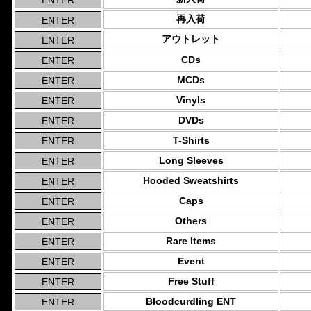
再入荷
アウトレット
CDs
MCDs
Vinyls
DVDs
T-Shirts
Long Sleeves
Hooded Sweatshirts
Caps
Others
Rare Items
Event
Free Stuff
Bloodcurdling ENT