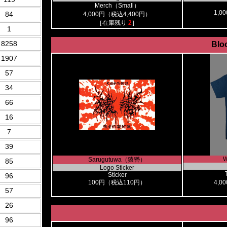
Merch（Small）
1,0
84
4,000円（税込4,400円）
［在庫残り
2
］
1
8258
Blo
1907
57
34
66
16
7
39
W
Sarugutuwa（猿轡）
85
Logo Sticker
Sticker
96
100円（税込110円）
4,0
57
26
96