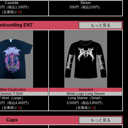
Cassette
Sticker
00円（税込1,100円）
200円（税込220円）
［在庫残り
5
］
odcurdling ENT
ithin Destruction
Gorevent
Demon T-Shirt
White Logo Long Sleeve
T-Shirt（Large）
Long Sleeve（Small）
00円（税込4,400円）
3,500円（税込3,850円）
［在庫残り
1
］
［在庫残り
1
］
Caps