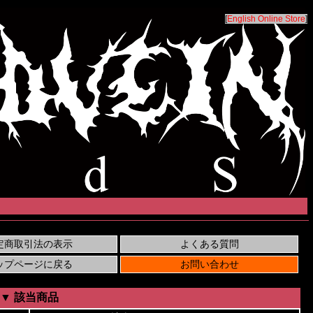
[
English Online Store
]
▼ 該当商品