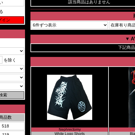
該当商品はありません
る
▼ 
下記商品
を除く
商品数
518
Nephrectomy
White Logo Shorts
Bl
119