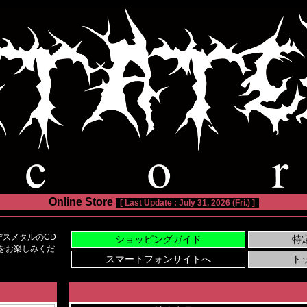
Online Store
[ Last Update : July 31, 2026 (Fri.) ]
スメタルのCD
い物をお楽しみくだ