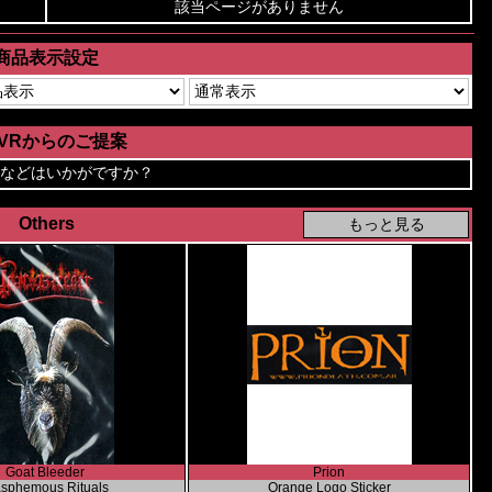
該当ページがありません
商品表示設定
AVRからのご提案
などはいかがですか？
Others
Goat Bleeder
Prion
asphemous Rituals
Orange Logo Sticker