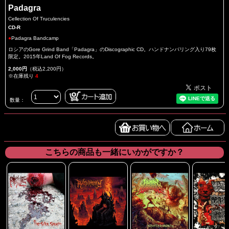
Padagra
Cellection Of Truculencies
CD-R
●
Padagra Bandcamp
ロシアのGore Grind Band「Padagra」のDiscographic CD。ハンドナンバリング入り79枚
限定。2015年Land Of Fog Records。
2,000円
（税込2,200円）
※在庫残り
4
数量：
こちらの商品も一緒にいかがですか？