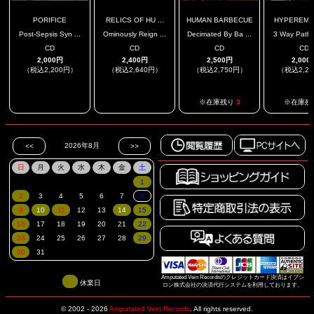
PORIFICE
RELICS OF HU ...
HUMAN BARBECUE
HYPEREMES
Post-Sepsis Syn ...
Ominously Reign ...
Decimated By Ba ...
3 Way Pathol
CD
CD
CD
CD
2,000円
2,400円
2,500円
2,000
（税込2,200円）
（税込2,640円）
（税込2,750円）
（税込2,2
.
.
※在庫残り
3
※在庫残
Amputated Vein Recordsのクレジットカード決済はイプシ
休業日
ロン株式会社の決済代行システムを利用しております。
© 2002 - 2026
Amputated Vein Records
.
All rights reserved.