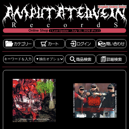
[
English Online Store
]
Online Shop
[ Last Update : July 31, 2026 (Fri.) ]