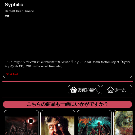
Syphilic
Hereatt Heen Trance
CD
アメリカはミシガンのEx-GutrotのボーカルBrian氏によるBrutal Death Metal Project「Syphi
lic」の5th CD。2015年Sevared Records。
Sold Out
こちらの商品も一緒にいかがですか？