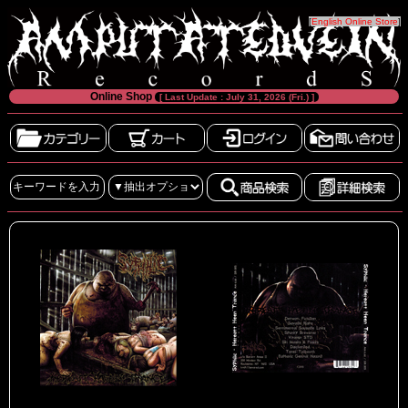
[
English Online Store
]
Online Shop
[ Last Update : July 31, 2026 (Fri.) ]