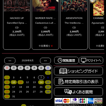
HACKED UP
MURDER RAPE ...
ABSENTATION
CANNIBE / 
Sanctified Dyna ...
Cadaverous Lull ...
The Intellecctu ...
Agusanado Y 
CD
CD
CD
CD
2,100円
2,000円
2,000円
2,000
（税込2,310円）
（税込2,200円）
（税込2,200円）
（税込2,2
.
.
※在庫残り
4
※在庫残
Amputated Vein Recordsのクレジットカード決済はイプシ