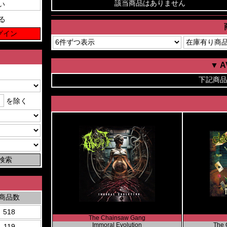
該当商品はありません
る
▼ 
下記商品
を除く
商品数
518
The Chainsaw Gang
Immoral Evolution
The G
119