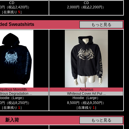
CD
CD
00円（税込2,420円）
2,000円（税込2,200円）
［在庫残り
5
］
ed Sweatshirts
niquitous Monolith
Acranius
rous Degradation ...
Whiteout Cover Art Pul ...
Hoodie（Large）
Hoodie（Large）
00円（税込8,250円）
8,500円（税込9,350円）
［在庫残り
1
］
［在庫残り
1
］
新入荷