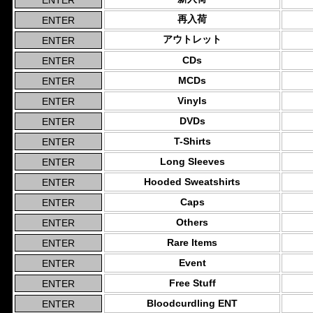
再入荷
アウトレット
CDs
MCDs
Vinyls
DVDs
T-Shirts
Long Sleeves
Hooded Sweatshirts
Caps
Others
Rare Items
Event
Free Stuff
Bloodcurdling ENT