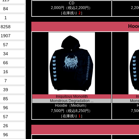
CD
2,000円（税込2,200円）
2,2
84
［在庫残り
2
］
1
Hood
8258
1907
57
34
66
16
7
39
Iniquitous Monolith
I
85
Monstrous Degradation ...
Monst
Hoodie（Medium）
96
7,500円（税込8,250円）
7,5
［在庫残り
1
］
57
26
96