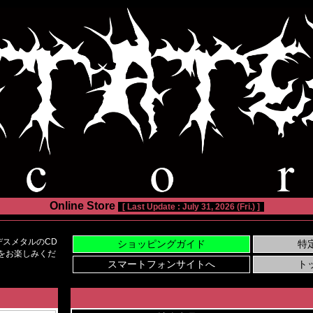
Online Store
[ Last Update : July 31, 2026 (Fri.) ]
スメタルのCD
い物をお楽しみくだ