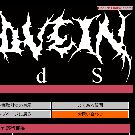
[
English Online Store
]
▼ 該当商品