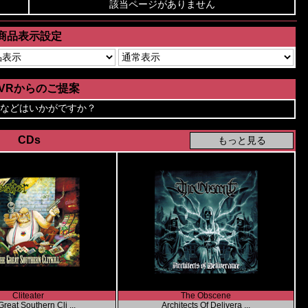
該当ページがありません
商品表示設定
AVRからのご提案
などはいかがですか？
CDs
Cliteater
The Obscene
reat Southern Cli ...
Architects Of Delivera ...