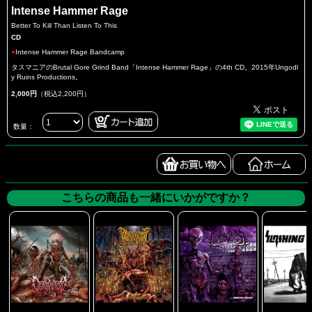
Intense Hammer Rage
Better To Kill Than Listen To This
CD
●
Intense Hammer Rage Bandcamp
タスマニアのBrutal Gore Grind Band「Intense Hammer Rage」の4th CD。2015年Ungodl
y Ruins Productions。
2,000円
（税込2,200円）
数量：
こちらの商品も一緒にいかがですか？