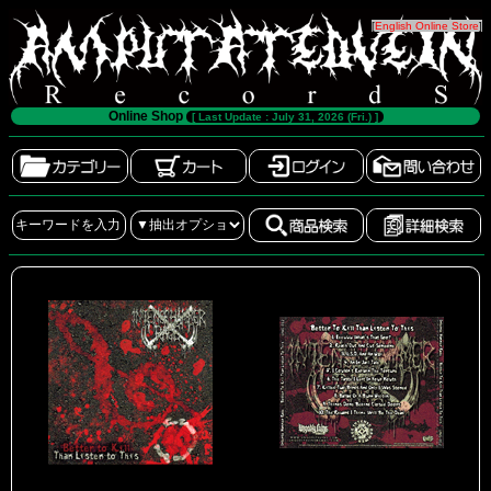
[
English Online Store
]
Online Shop
[ Last Update : July 31, 2026 (Fri.) ]