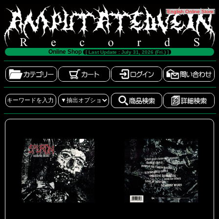
[
English Online Store
]
Online Shop
[ Last Update : July 31, 2026 (Fri.) ]