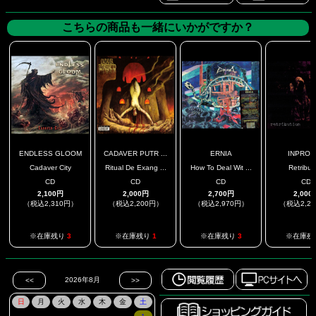
こちらの商品も一緒にいかがですか？
ENDLESS GLOOM
CADAVER PUTR ...
ERNIA
INPROB
Cadaver City
Ritual De Exang ...
How To Deal Wit ...
Retribut
CD
CD
CD
CD
2,100円
2,000円
2,700円
2,000
（税込2,310円）
（税込2,200円）
（税込2,970円）
（税込2,2
※在庫残り
3
※在庫残り
1
※在庫残り
3
※在庫残