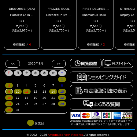
DISGORGE (USA)
FROZEN SOUL
FIRST DEGREE ...
STRANGUL
Parallels Of In ...
Encased In Ice ...
Anomalous Hallu ...
Display Of E
CD
CD
CD
CD
2,700円
2,500円
2,500円
2,300
（税込2,970円）
（税込2,750円）
（税込2,750円）
（税込2,5
.
※在庫残り
4
※在庫残り
3
※在庫残
Amputated Vein Recordsのクレジットカード決済はイプシ
休業日
ロン株式会社の決済代行システムを利用しております。
© 2002 - 2026
Amputated Vein Records
.
All rights reserved.