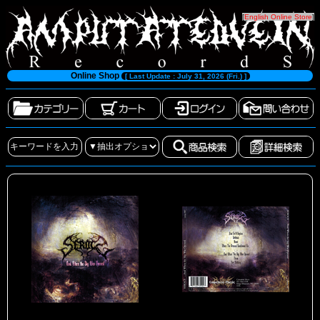
[
English Online Store
]
Online Shop
[ Last Update : July 31, 2026 (Fri.) ]