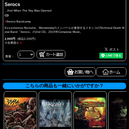
Serocs
...And When The Sky Was Opened
CD
●
Serocs Bandcamp
Ex-Lecherous Nocturne、Monstrosityのメンバーらが参加するメキシコのTechnical Death M
etal Band「Serocs」の2nd CD。2015年Comatose Music。
2,000円
（税込2,200円）
※在庫残り
4
数量：
こちらの商品も一緒にいかがですか？