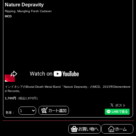
Nature Depravity
Ripping, Mangling Fresh Cadaver
MCD
インドネシアのBrutal Death Metal Band「Nature Depravity」のMCD。2015年Dismembere
d Records。
1,700円
（税込1,870円）
数量：