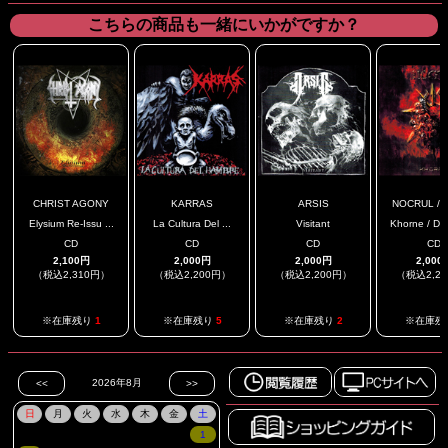
こちらの商品も一緒にいかがですか？
CHRIST AGONY
KARRAS
ARSIS
NOCRUL / S
Elysium Re-Issu ...
La Cultura Del ...
Visitant
Khorne / Dem
CD
CD
CD
CD
2,100円
2,000円
2,000円
2,000
（税込2,310円）
（税込2,200円）
（税込2,200円）
（税込2,2
※在庫残り
1
※在庫残り
5
※在庫残り
2
※在庫残