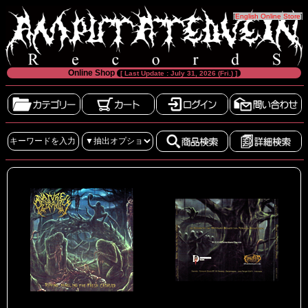
[
English Online Store
]
Online Shop
[ Last Update : July 31, 2026 (Fri.) ]