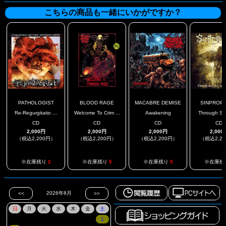
こちらの商品も一緒にいかがですか？
PATHOLOGIST
BLOOD RAGE
MACABRE DEMISE
SINPROP
Re-Regurgitatio ...
Welcome To Crim ...
Awakening
Through Sacr
CD
CD
CD
CD
2,000円
2,000円
2,000円
2,000
（税込2,200円）
（税込2,200円）
（税込2,200円）
（税込2,2
※在庫残り
2
※在庫残り
5
※在庫残り
5
※在庫残