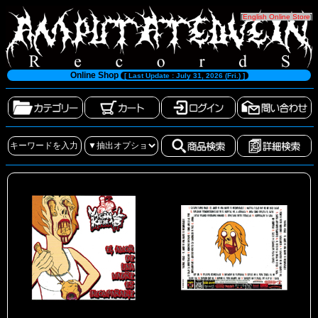
[
English Online Store
]
Online Shop
[ Last Update : July 31, 2026 (Fri.) ]