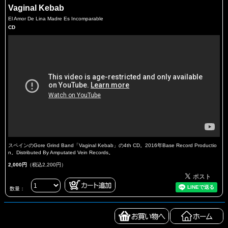
Vaginal Kebab
El Amor De Lina Madre Es Incomparable
CD
スペインのGore Grind Band「Vaginal Kebab」の4th CD。2016年Base Record Productio
n。Distributed By Amputated Vein Records。
2,000円
（税込2,200円）
数量：