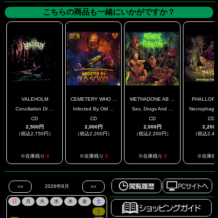
こちらの商品も一緒にいかがですか？
VALEHOLM
CEMETERY WHO ...
METHADONE AB ...
PHALLOPL
Conciliation DI ...
Infected By Old ...
Sex, Drugs And ...
Necrophagic 
CD
CD
CD
CD
2,500円
2,000円
2,000円
2,200
（税込2,750円）
（税込2,200円）
（税込2,200円）
（税込2,4
※在庫残り
4
※在庫残り
5
※在庫残り
3
※在庫残