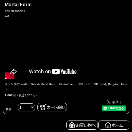
Mortal Form
The Reckoning
CD
オランダのDeath / Thrash Metal Band「Mortal Form」の3rd CD。2013年My Kingdom Musi
c。
2,000円
（税込2,200円）
数量：