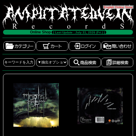
[
English Online Store
]
Online Shop
[ Last Update : July 31, 2026 (Fri.) ]