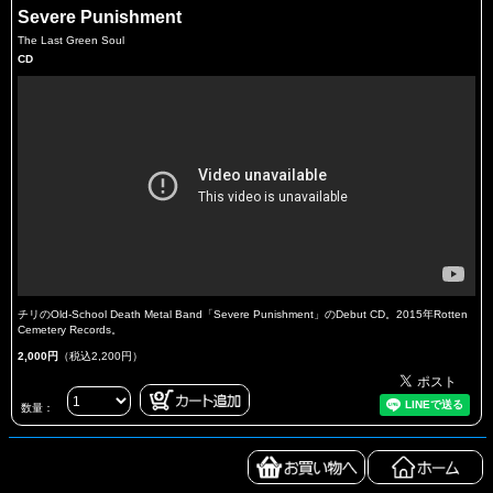
Severe Punishment
The Last Green Soul
CD
チリのOld-School Death Metal Band「Severe Punishment」のDebut CD。2015年Rotten
Cemetery Records。
2,000円
（税込2,200円）
数量：