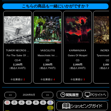
こちらの商品も一緒にいかがですか？
TUMOR NECROS ...
VASCULITIS
KARMANJAKA
INCREM
For The Sake Of ...
Masochistic Int ...
Gates Of Muspel
Tyrannously 
CD-R
CD
CD
CD
2,100円
2,500円
2,000円
2,000
（税込2,310円）
（税込2,750円）
（税込2,200円）
（税込2,2
.
※在庫残り
2
※在庫残り
4
※在庫残り
3