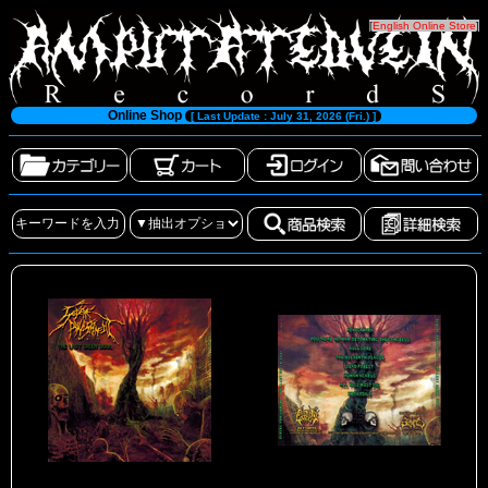
[
English Online Store
]
Online Shop
[ Last Update : July 31, 2026 (Fri.) ]