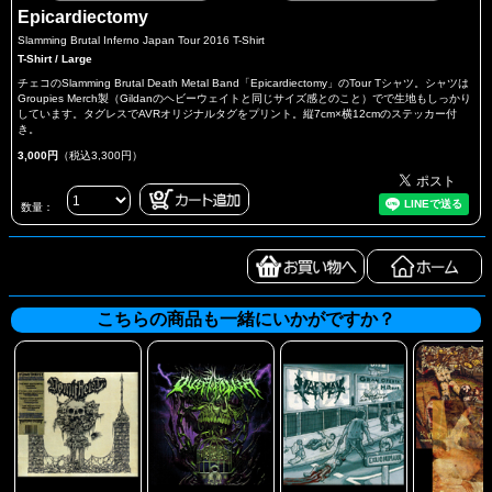
Epicardiectomy
Slamming Brutal Inferno Japan Tour 2016 T-Shirt
T-Shirt / Large
チェコのSlamming Brutal Death Metal Band「Epicardiectomy」のTour Tシャツ。シャツは
Groupies Merch製（Gildanのヘビーウェイトと同じサイズ感とのこと）でで生地もしっかり
しています。タグレスでAVRオリジナルタグをプリント。縦7cm×横12cmのステッカー付
き。
3,000円
（税込3,300円）
数量：
こちらの商品も一緒にいかがですか？