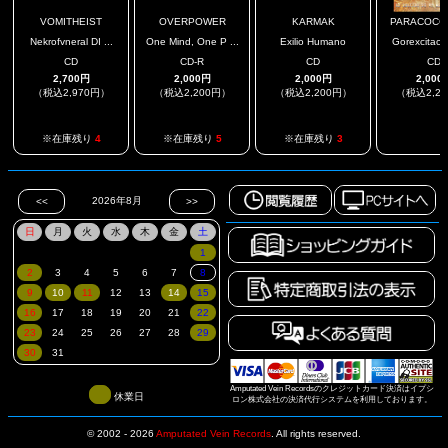
VOMITHEIST
OVERPOWER
KARMAK
PARACOCCID
Nekrofvneral DI ...
One Mind, One P ...
Exilio Humano
Gorexcitacio
CD
CD-R
CD
CD
2,700円
2,000円
2,000円
2,000
（税込2,970円）
（税込2,200円）
（税込2,200円）
（税込2,2
.
※在庫残り
4
※在庫残り
5
※在庫残り
3
Amputated Vein Recordsのクレジットカード決済はイプシ
休業日
ロン株式会社の決済代行システムを利用しております。
© 2002 - 2026
Amputated Vein Records
.
All rights reserved.