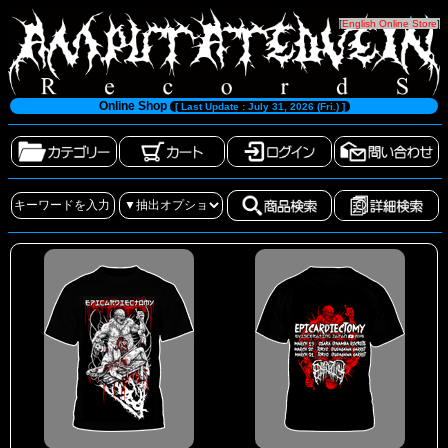
[
English Online Store
]
Online Shop
[ Last Update : July 31, 2026 (Fri.) ]