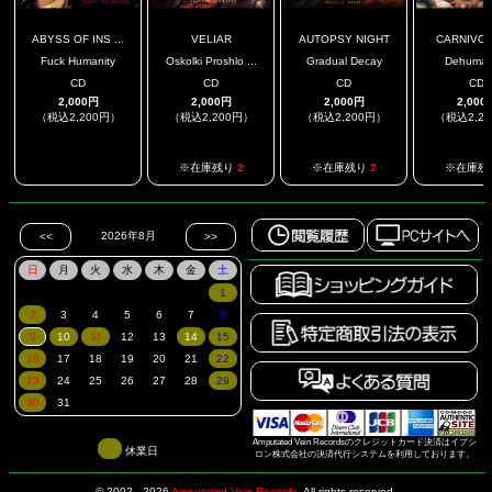
ABYSS OF INS ...
VELIAR
AUTOPSY NIGHT
CARNIVO
Fuck Humanity
Oskolki Proshlo ...
Gradual Decay
Dehuman
CD
CD
CD
CD
2,000円
2,000円
2,000円
2,000
（税込2,200円）
（税込2,200円）
（税込2,200円）
（税込2,2
.
※在庫残り
2
※在庫残り
2
※在庫残
Amputated Vein Recordsのクレジットカード決済はイプシ
休業日
ロン株式会社の決済代行システムを利用しております。
© 2002 - 2026
Amputated Vein Records
.
All rights reserved.