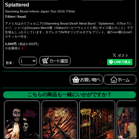
Splattered
Slamming Brutal Inferno Japan Tour 2016 T-Shirt
T-Shirt / Small
アメリカはカリフォルニアのSlamming Brutal Death Metal Band「Splattered」のTour Tシ
ャツ。シャツはGroupies Merch製（Gildanのヘビーウェイトと同じサイズ感とのこと）でで
生地もしっかりしています。タグレスでAVRオリジナルタグをプリント。縦7cm×横12cmの
ステッカー付き。
3,000円
（税込3,300円）
※在庫残り
4
数量：
こちらの商品も一緒にいかがですか？