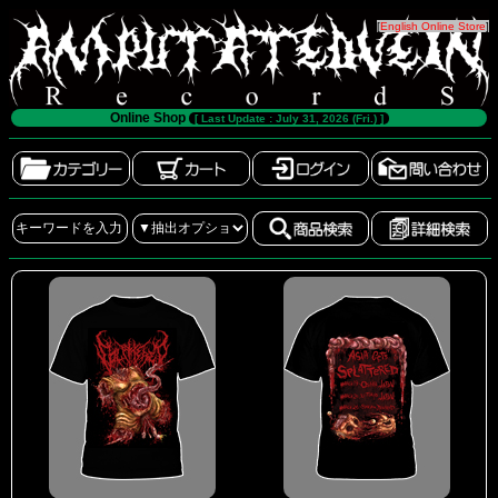
[
English Online Store
]
Online Shop
[ Last Update : July 31, 2026 (Fri.) ]