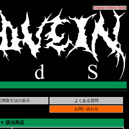
[
English Online Store
]
▼ 該当商品