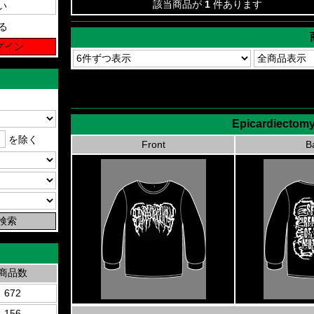
該当商品が
1
件あります
る
Epicardiectomy
を除く
Front
B
商品数
672
156