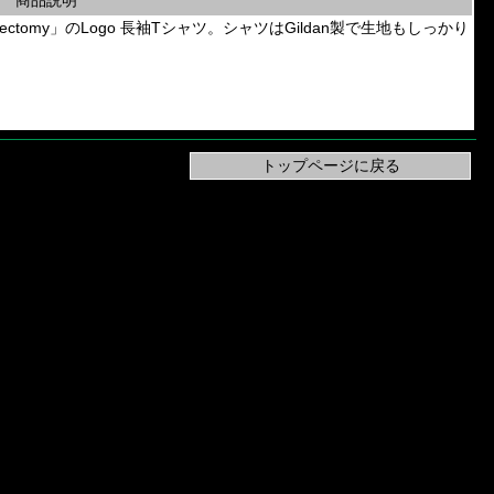
商品説明
Epicardiectomy」のLogo 長袖Tシャツ。シャツはGildan製で生地もしっかり