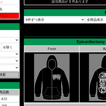
該当商品が
1
件あります
る
Epicardiectomy 
を除く
Front
B
商品数
672
156