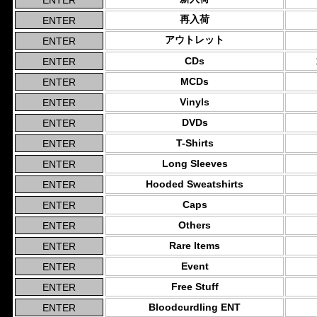
再入荷
アウトレット
CDs
MCDs
Vinyls
DVDs
T-Shirts
Long Sleeves
Hooded Sweatshirts
Caps
Others
Rare Items
Event
Free Stuff
Bloodcurdling ENT