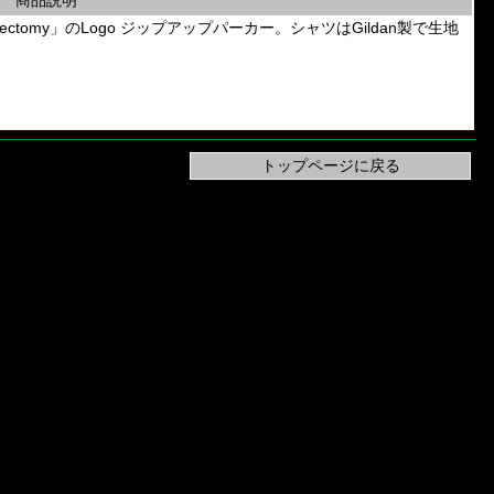
商品説明
Epicardiectomy」のLogo ジップアップパーカー。シャツはGildan製で生地