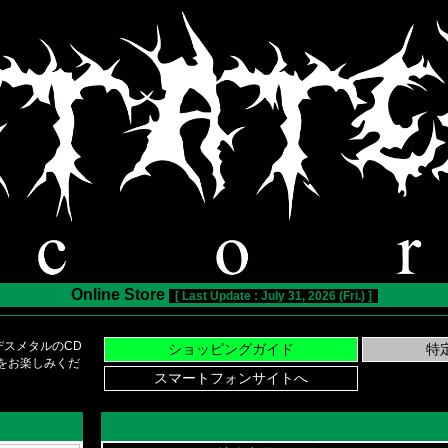
Online Store
[ Last Update : July 31, 2026 (Fri.) ]
スメタルのCD
い物をお楽しみくだ