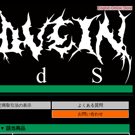
[
English Online Store
]
▼ 該当商品