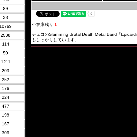
89
38
※在庫残り
1
10769
チェコのSlamming Brutal Death Metal Band「
2538
もしっかりしています。
114
50
1211
203
252
176
224
477
198
167
306