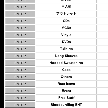
再入荷
アウトレット
CDs
MCDs
Vinyls
DVDs
T-Shirts
Long Sleeves
Hooded Sweatshirts
Caps
Others
Rare Items
Event
Free Stuff
Bloodcurdling ENT