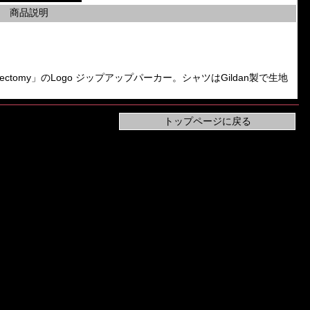
商品説明
Epicardiectomy」のLogo ジップアップパーカー。シャツはGildan製で生地