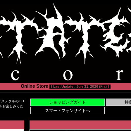
Online Store
[ Last Update : July 31, 2026 (Fri.) ]
スメタルのCD
い物をお楽しみくだ