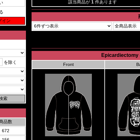
該当商品が
1
件あります
る
Epicardiectomy 
を除く
Front
B
商品数
672
156