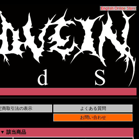
[
English Online Store
]
▼ 該当商品