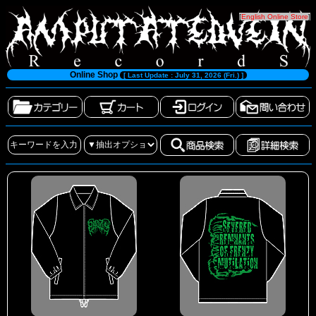
[
English Online Store
]
Online Shop
[ Last Update : July 31, 2026 (Fri.) ]