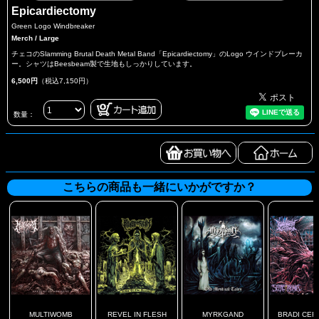
Epicardiectomy
Green Logo Windbreaker
Merch / Large
チェコのSlamming Brutal Death Metal Band「Epicardiectomy」のLogo ウインドブレーカ
ー。シャツはBeesbeam製で生地もしっかりしています。
6,500円
（税込7,150円）
数量：
こちらの商品も一緒にいかがですか？
MULTIWOMB
REVEL IN FLESH
MYRKGAND
BRADI CERE