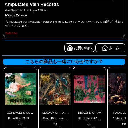
Amputated Vein Records
New Symbolic Red Logo T-Shirt
T-Shirt / X-Large
「Amputated Vein Records」のNew Symbolic Logo Tシャツ。シャツはGildan製で生地もし
っかりしています。
Sold Out
こちらの商品も一緒にいかがですか？
CORDYCEPS CO ...
LEGACY OF TO ...
DISKORD / ATVM
TOTAL DE
From Flesh To F ...
Ritual Exsangui ...
Bipolarities SP ...
Perfect Life
CD
CD
CD
CD