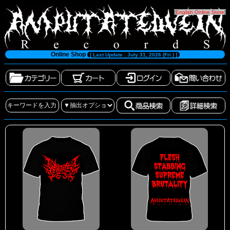
[
English Online Store
]
Online Shop
[ Last Update : July 31, 2026 (Fri.) ]