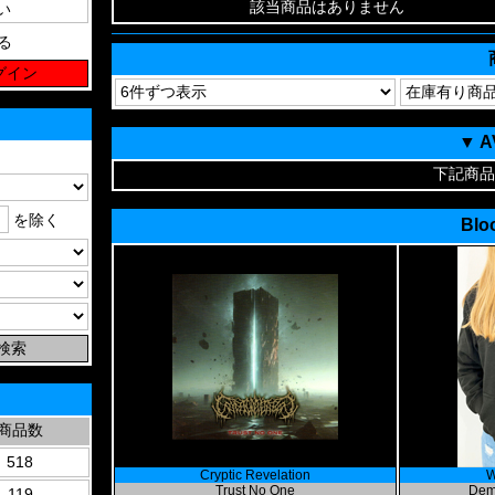
該当商品はありません
る
▼ 
下記商品
を除く
Blo
商品数
518
Cryptic Revelation
W
Trust No One
Dem
119