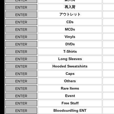
再入荷
アウトレット
CDs
MCDs
Vinyls
DVDs
T-Shirts
Long Sleeves
Hooded Sweatshirts
Caps
Others
Rare Items
Event
Free Stuff
Bloodcurdling ENT