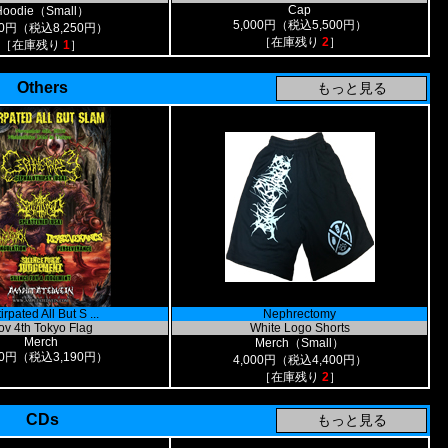
Cap
Hoodie（Small）
5,000円（税込5,500円）
00円（税込8,250円）
［在庫残り
2
］
［在庫残り
1
］
Others
irpated All But S ...
Nephrectomy
ov 4th Tokyo Flag
White Logo Shorts
Merch
Merch（Small）
00円（税込3,190円）
4,000円（税込4,400円）
［在庫残り
2
］
CDs