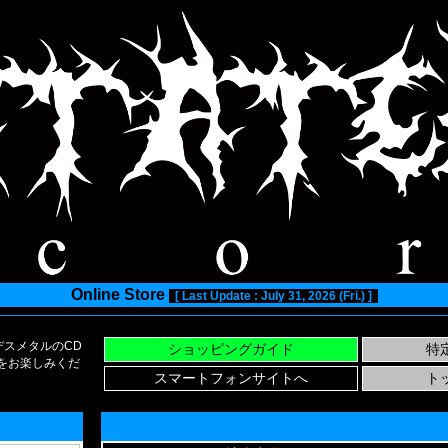
Online Store
[ Last Update : July 31, 2026 (Fri.) ]
スメタルのCD
い物をお楽しみくだ