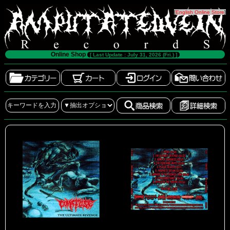
[
English Online Store
]
Online Shop
[ Last Update : July 31, 2026 (Fri.) ]