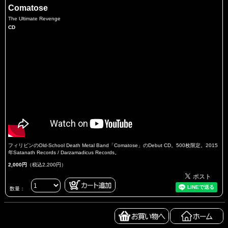
Comatose
The Ultimate Revenge
CD
フィリピンのOld-School Death Metal Band「Comatose」のDebut CD。500枚限定。2015
年Satanath Records / Darzamadicus Records。
2,000円
（税込2,200円）
数量：