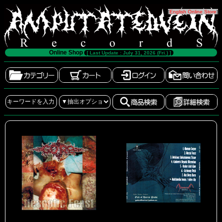
[
English Online Store
]
Online Shop
[ Last Update : July 31, 2026 (Fri.) ]