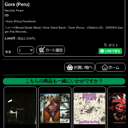
Gore (Peru)
Necrotic Feast
CD
●
Gore (Peru) Facebook
ペルーのBrutal Death Metal / Gore Grind Band「Gore (Peru)」のDebut CD。2005年A San
gre Fria Records。
2,000円
（税込2,200円）
数量：
こちらの商品も一緒にいかがですか？