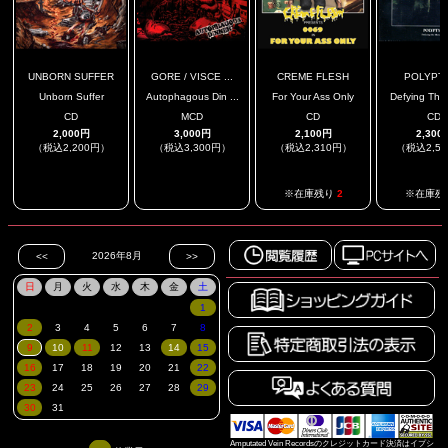
UNBORN SUFFER
GORE / VISCE ...
CREME FLESH
POLYPT
Unborn Suffer
Autophagous Din ...
For Your Ass Only
Defying The 
CD
MCD
CD
CD
2,000円
3,000円
2,100円
2,300
（税込2,200円）
（税込3,300円）
（税込2,310円）
（税込2,5
.
.
※在庫残り
2
※在庫残
Amputated Vein Recordsのクレジットカード決済はイプシ