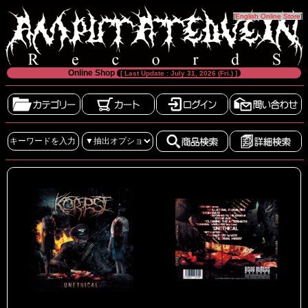
[
English Online Store
]
Online Shop
[ Last Update : July 31, 2026 (Fri.) ]