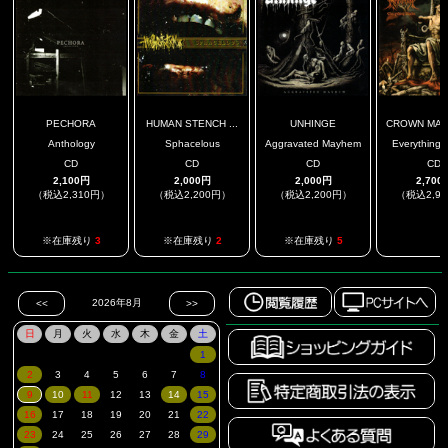
PECHORA
HUMAN STENCH ...
UNHINGE
CROWN MAG
Anthology
Sphacelous
Aggravated Mayhem
Everything 
CD
CD
CD
CD
2,100円
2,000円
2,000円
2,700
（税込2,310円）
（税込2,200円）
（税込2,200円）
（税込2,9
.
※在庫残り
3
※在庫残り
2
※在庫残り
5