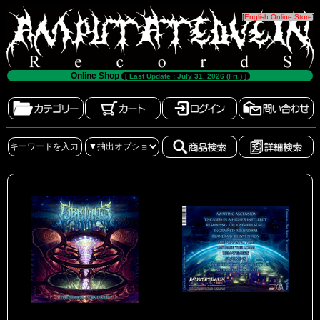
[
English Online Store
]
Online Shop
[ Last Update : July 31, 2026 (Fri.) ]