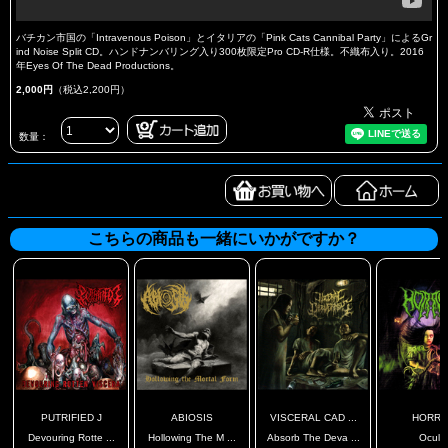
バチカン市国の「Intravenous Poison」とイタリアの「Pink Cats Cannibal Party」によるGr
ind Noise Split CD。ハンドナンバリング入り300枚限定Pro CD-R仕様。不織布入り。2016
年Eyes Of The Dead Productions。
2,000円
（税込2,200円）
数量：
こちらの商品も一緒にいかがですか？
PUTRIFIED J
ABIOSIS
VISCERAL CAD ...
HORR
Devouring Rotte ...
Hollowing The M ...
Absorb The Deva ...
Ocult