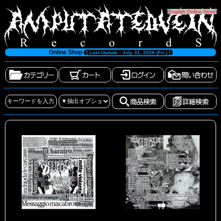
[
English Online Store
]
Online Shop
[ Last Update : July 31, 2026 (Fri.) ]