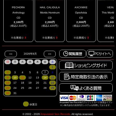
PECHORA
HAIL CALIGULA
AXCXMXE
VEIN.
Anthology
Mortiis Hominum
Optofobia
This World I
CD
CD
CD
CD
2,100円
2,200円
2,000円
2,600
（税込2,310円）
（税込2,420円）
（税込2,200円）
（税込2,8
※在庫残り
3
※在庫残り
3
※在庫残り
3
※在庫残
Amputated Vein Recordsのクレジットカード決済はイプシ
休業日
ロン株式会社の決済代行システムを利用しております。
© 2002 - 2026
Amputated Vein Records
.
All rights reserved.