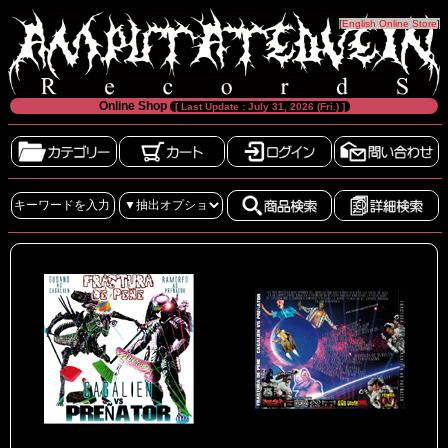
[
English Online Store
]
Online Shop
[ Last Update : July 31, 2026 (Fri.) ]