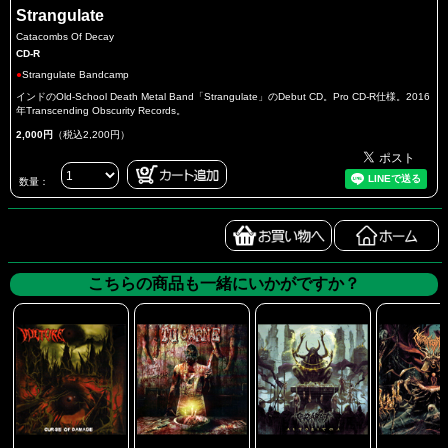
Strangulate
Catacombs Of Decay
CD-R
●
Strangulate Bandcamp
インドのOld-School Death Metal Band「Strangulate」のDebut CD。Pro CD-R仕様。2016
年Transcending Obscurity Records。
2,000円
（税込2,200円）
数量：
こちらの商品も一緒にいかがですか？