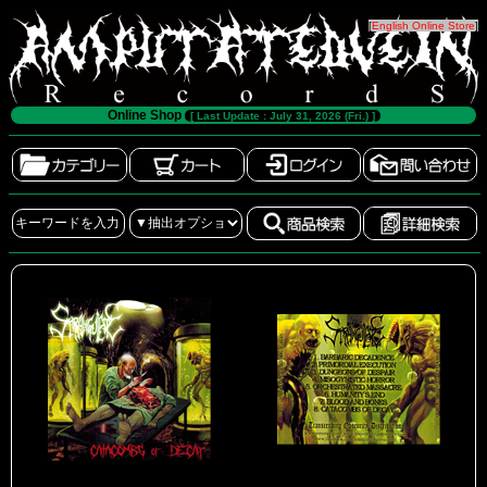
[
English Online Store
]
Online Shop
[ Last Update : July 31, 2026 (Fri.) ]