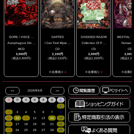
GORE / VISCE ...
GAFFED
OXIDISED RAZOR
BESTIAL TH
Autophagous Din ...
I Can Feel Myse ...
Collection Of P ...
Human K
MCD
CD
CD
CD
3,000円
2,100円
2,000円
2,000
（税込3,300円）
（税込2,310円）
（税込2,200円）
（税込2,2
.
※在庫残り
4
※在庫残り
2
※在庫残