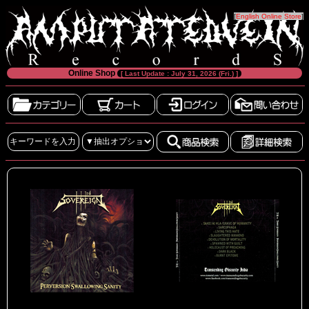
[
English Online Store
]
Online Shop
[ Last Update : July 31, 2026 (Fri.) ]