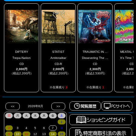
DIFTERY
STATIST
TRAUMATIC IN ...
MEATAL U
Trepa-Nation
Antitotalitar
Dissevering The ...
It's Time To 
CD
CD-R
CD
CD
2,000円
2,000円
2,300円
2,000
（税込2,200円）
（税込2,200円）
（税込2,530円）
（税込2,2
.
※在庫残り
3
※在庫残り
1
※在庫残