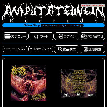
[
English Online Store
]
Online Shop
[ Last Update : July 31, 2026 (Fri.) ]