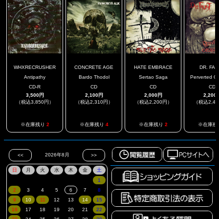
WHXRECRUSHER
CONCRETE AGE
HATE EMBRACE
DR. FA
Antipathy
Bardo Thodol
Sertao Saga
Perverted Ob
CD-R
CD
CD
CD
3,500円
2,100円
2,000円
2,200
（税込3,850円）
（税込2,310円）
（税込2,200円）
（税込2,4
※在庫残り
2
※在庫残り
4
※在庫残り
2
※在庫残