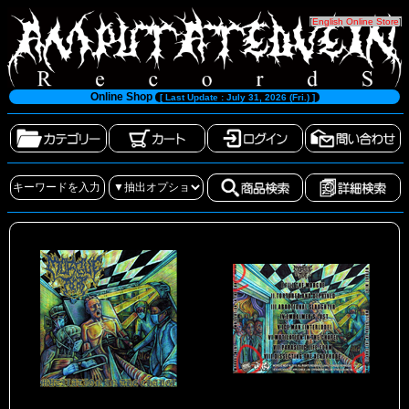
[
English Online Store
]
Online Shop
[ Last Update : July 31, 2026 (Fri.) ]