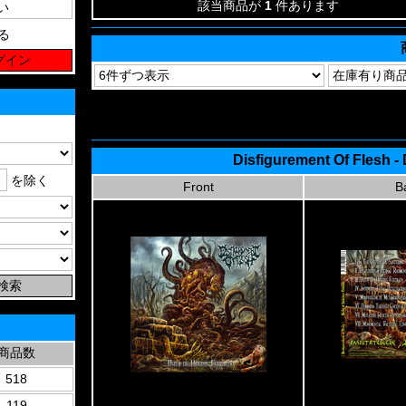
該当商品が
1
件あります
る
Disfigurement Of Flesh - 
を除く
Front
B
商品数
518
119