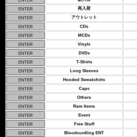
再入荷
アウトレット
CDs
MCDs
Vinyls
DVDs
T-Shirts
Long Sleeves
Hooded Sweatshirts
Caps
Others
Rare Items
Event
Free Stuff
Bloodcurdling ENT