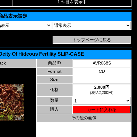
1 件目を表示中
商品表示設定
Deity Of Hideous Fertility SLIP-CASE
商品ID
ack
AVR068S
Format
CD
Size
---
2,000円
価格
（税込2,200円）
数量
購入
その他の画像