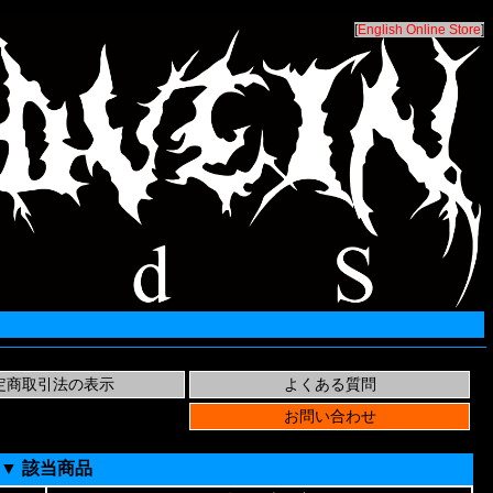
[
English Online Store
]
▼ 該当商品