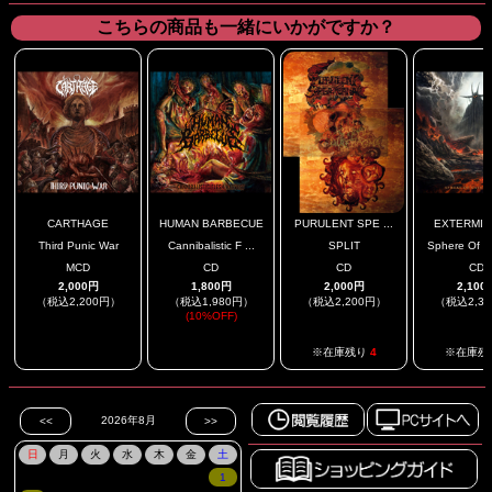
こちらの商品も一緒にいかがですか？
CARTHAGE
HUMAN BARBECUE
PURULENT SPE ...
EXTERMIN
Third Punic War
Cannibalistic F ...
SPLIT
Sphere Of Ca
MCD
CD
CD
CD
2,000円
1,800円
2,000円
2,100
（税込2,200円）
（税込1,980円）
（税込2,200円）
（税込2,3
(10%OFF)
.
.
※在庫残り
4
※在庫残