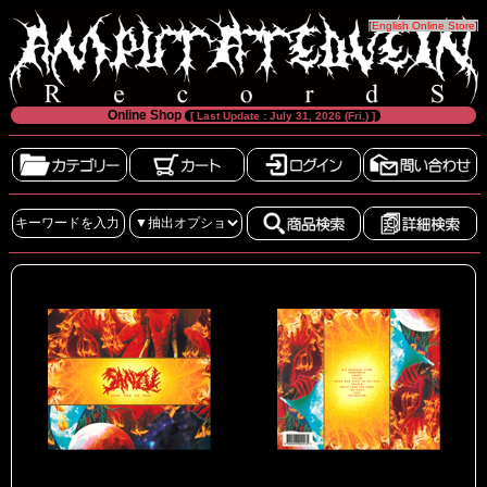
[
English Online Store
]
Online Shop
[ Last Update : July 31, 2026 (Fri.) ]