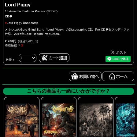
Lord Piggy
10 Anos De Sinfonia Porcina (2CD-R)
CD-R
●
Lord Piggy Bandcamp
メキシコのGore Grind Band「Lord Piggy」のDiscographic CD。Pro CD-Rダブルディスク
仕様。2016年Base Record Production。
2,200円
（税込2,420円）
※在庫残り
3
数量：
こちらの商品も一緒にいかがですか？