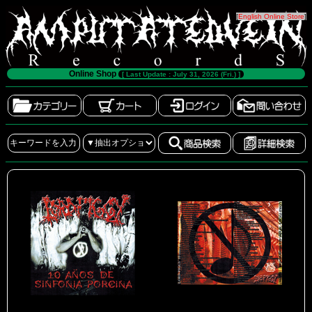
[
English Online Store
]
Online Shop
[ Last Update : July 31, 2026 (Fri.) ]