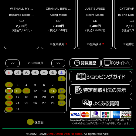
WITH ALL MY ...
CRANIAL BIFU ...
JUST BURIED
CYTOPARA
Impaired Existe ...
Killing Mood
Necro-Macro
In The Domai
CD
CD
CD
CD
2,200円
2,400円
2,400円
2,100
（税込2,420円）
（税込2,640円）
（税込2,640円）
（税込2,3
.
※在庫残り
3
※在庫残り
2
※在庫残
Amputated Vein Recordsのクレジットカード決済はイプシ
休業日
ロン株式会社の決済代行システムを利用しております。
© 2002 - 2026
Amputated Vein Records
.
All rights reserved.