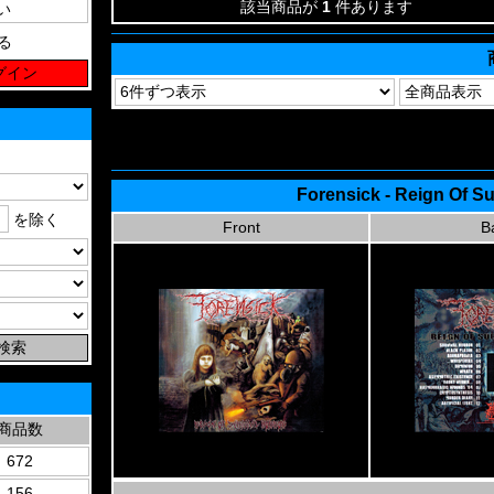
該当商品が
1
件あります
る
Forensick - Reign Of S
を除く
Front
B
商品数
672
156