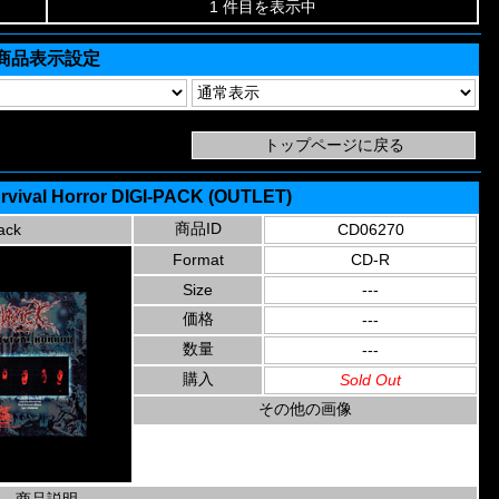
1 件目を表示中
商品表示設定
urvival Horror DIGI-PACK (OUTLET)
商品ID
ack
CD06270
Format
CD-R
Size
---
価格
---
数量
---
購入
Sold Out
その他の画像