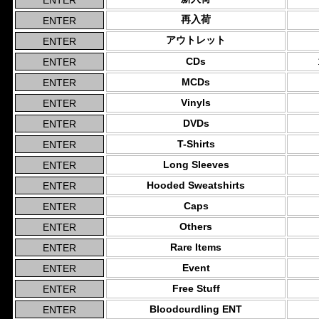
再入荷
アウトレット
CDs
MCDs
Vinyls
DVDs
T-Shirts
Long Sleeves
Hooded Sweatshirts
Caps
Others
Rare Items
Event
Free Stuff
Bloodcurdling ENT