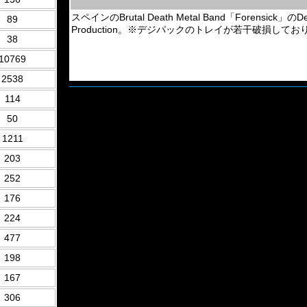
スペインのBrutal Death Metal Band「Forensick
89
Production。※デジパックのトレイが若干破損してお
38
10769
2538
114
50
1211
203
252
176
224
477
198
167
306