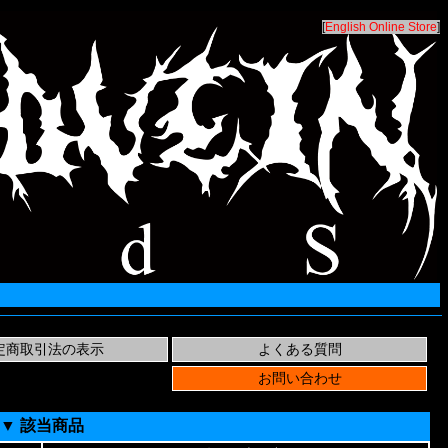
[
English Online Store
]
▼ 該当商品