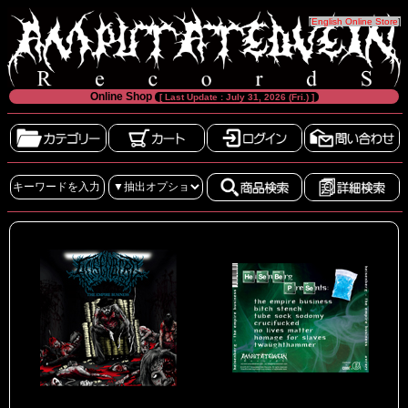
[
English Online Store
]
Online Shop
[ Last Update : July 31, 2026 (Fri.) ]