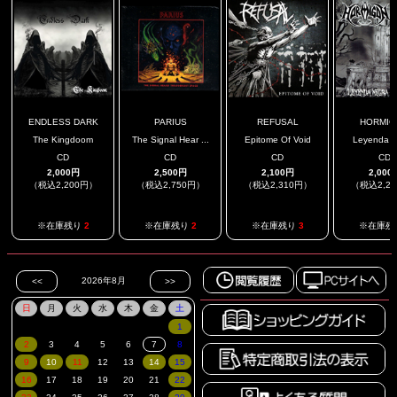
ENDLESS DARK
PARIUS
REFUSAL
HORMIG
The Kingdoom
The Signal Hear ...
Epitome Of Void
Leyenda N
CD
CD
CD
CD
2,000円
2,500円
2,100円
2,000
（税込2,200円）
（税込2,750円）
（税込2,310円）
（税込2,2
※在庫残り
2
※在庫残り
2
※在庫残り
3
※在庫残