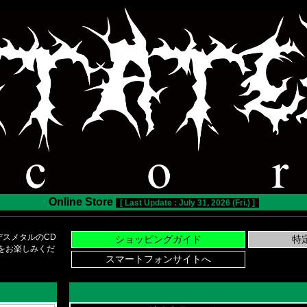
Online Store
[ Last Update : July 31, 2026 (Fri.) ]
スメタルのCD
い物をお楽しみくだ