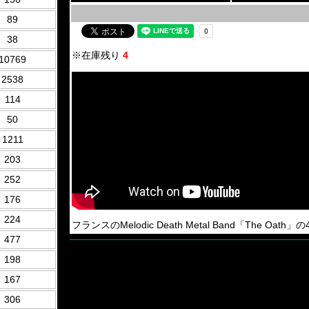
89
38
※在庫残り
4
10769
2538
114
50
1211
203
252
176
224
フランスのMelodic Death Metal Band「The Oath」
477
198
167
306