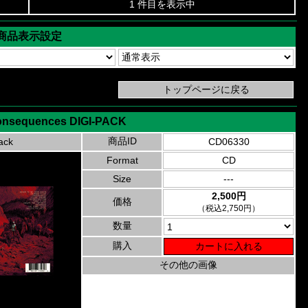
1 件目を表示中
商品表示設定
Consequences DIGI-PACK
商品ID
ack
CD06330
Format
CD
Size
---
2,500円
価格
（税込2,750円）
数量
購入
その他の画像