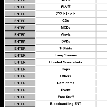
再入荷
アウトレット
CDs
MCDs
Vinyls
DVDs
T-Shirts
Long Sleeves
Hooded Sweatshirts
Caps
Others
Rare Items
Event
Free Stuff
Bloodcurdling ENT