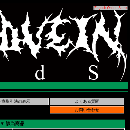
[
English Online Store
]
▼ 該当商品