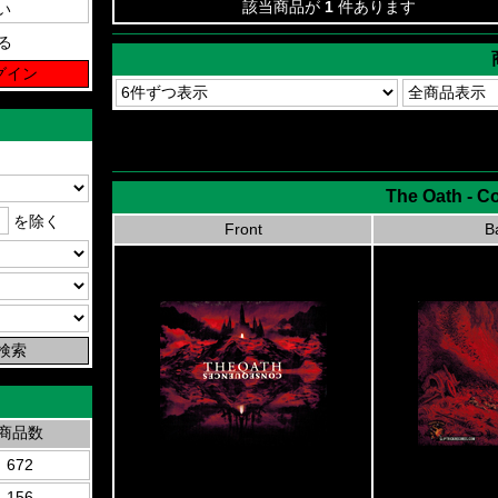
該当商品が
1
件あります
る
The Oath - 
を除く
Front
B
商品数
672
156