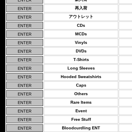
再入荷
アウトレット
CDs
MCDs
Vinyls
DVDs
T-Shirts
Long Sleeves
Hooded Sweatshirts
Caps
Others
Rare Items
Event
Free Stuff
Bloodcurdling ENT