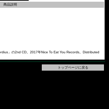
商品説明
us」の2nd CD。2017年Nice To Eat You Records。Distributed