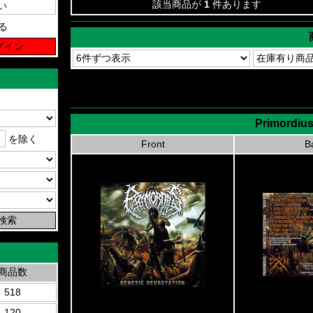
該当商品が
1
件あります
る
Primordius
を除く
Front
B
商品数
518
120