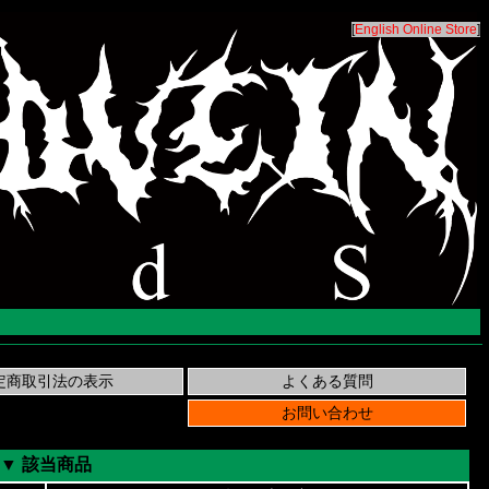
[
English Online Store
]
▼ 該当商品