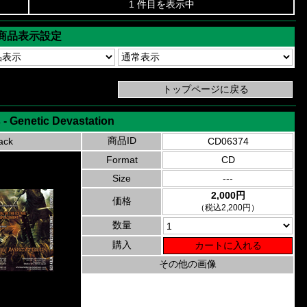
1 件目を表示中
商品表示設定
 - Genetic Devastation
商品ID
ack
CD06374
Format
CD
Size
---
2,000円
価格
（税込2,200円）
数量
購入
その他の画像