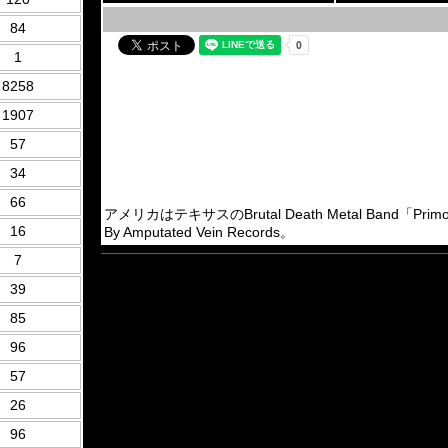
84
1
8258
1907
57
34
66
アメリカはテキサスのBrutal Death Metal Band「Primordi
16
By Amputated Vein Records。
7
39
85
96
57
26
96