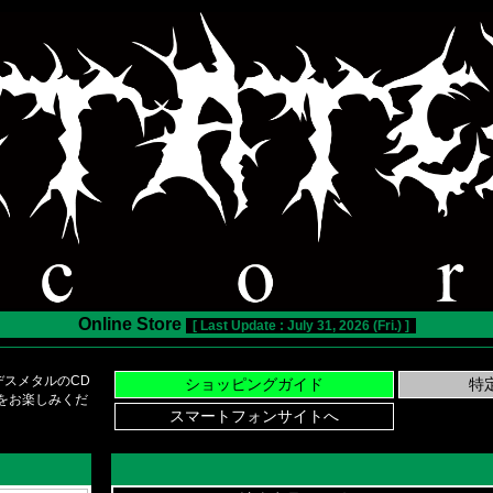
Online Store
[ Last Update : July 31, 2026 (Fri.) ]
スメタルのCD
い物をお楽しみくだ