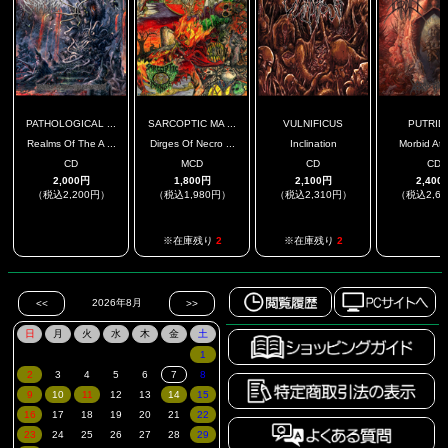
PATHOLOGICAL ...
SARCOPTIC MA ...
VULNIFICUS
PUTRID
Realms Of The A ...
Dirges Of Necro ...
Inclination
Morbid Ata
CD
MCD
CD
CD
2,000円
1,800円
2,100円
2,400
（税込2,200円）
（税込1,980円）
（税込2,310円）
（税込2,6
.
.
※在庫残り
2
※在庫残り
2