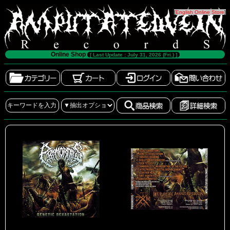
[
English Online Store
]
Online Shop
[ Last Update : July 31, 2026 (Fri.) ]