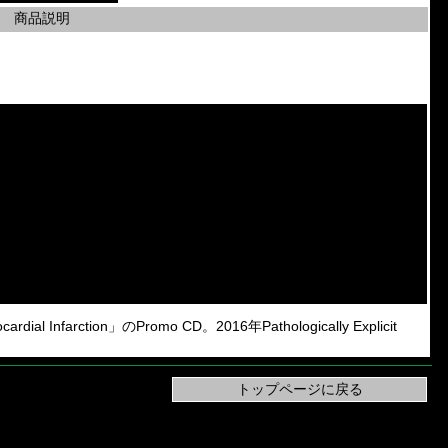
商品説明
dial Infarction」のPromo CD。2016年Pathologically Explicit