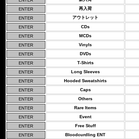
再入荷
アウトレット
CDs
MCDs
Vinyls
DVDs
T-Shirts
Long Sleeves
Hooded Sweatshirts
Caps
Others
Rare Items
Event
Free Stuff
Bloodcurdling ENT