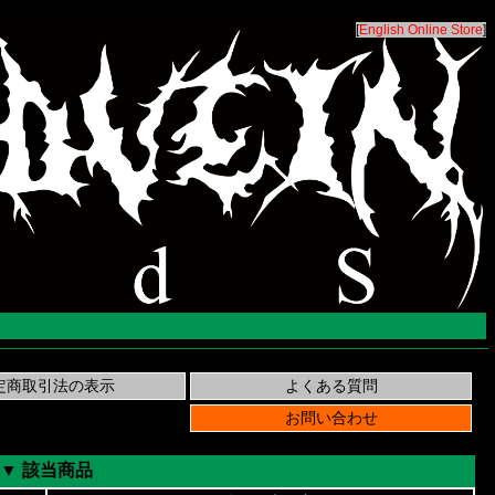
[
English Online Store
]
▼ 該当商品