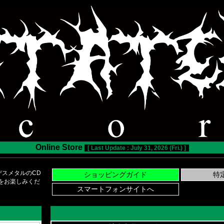
Online Store
[ Last Update : July 31, 2026 (Fri.) ]
スメタルのCD
い物をお楽しみくだ