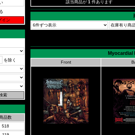
該当商品が
1
件あります
る
Myocardial 
を除く
Front
B
商品数
518
119