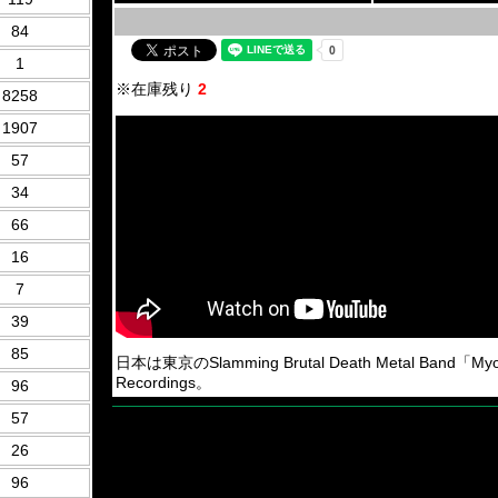
84
1
※在庫残り
2
8258
1907
57
34
66
16
7
39
85
日本は東京のSlamming Brutal Death Metal Band「Myocar
Recordings。
96
57
26
96