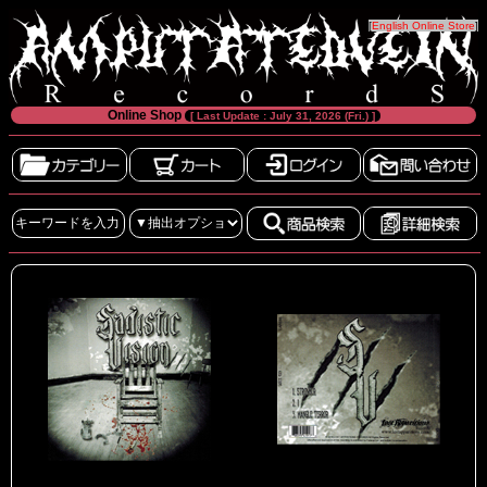
[
English Online Store
]
Online Shop
[ Last Update : July 31, 2026 (Fri.) ]