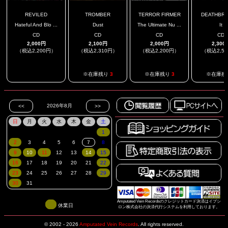
REVILED
TROMBER
TERROR FIRMER
DEATHBRI
Hateful And Blo ...
Dust
The Ultimate Nu ...
It
CD
CD
CD
CD
2,000円
2,100円
2,000円
2,300
（税込2,200円）
（税込2,310円）
（税込2,200円）
（税込2,5
.
※在庫残り
3
※在庫残り
3
※在庫残
Amputated Vein Recordsのクレジットカード決済はイプシ
休業日
ロン株式会社の決済代行システムを利用しております。
© 2002 - 2026
Amputated Vein Records
.
All rights reserved.