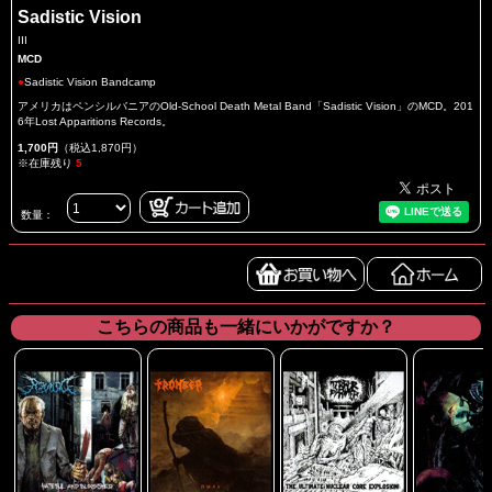
Sadistic Vision
III
MCD
●
Sadistic Vision Bandcamp
アメリカはペンシルバニアのOld-School Death Metal Band「Sadistic Vision」のMCD。201
6年Lost Apparitions Records。
1,700円
（税込1,870円）
※在庫残り
5
数量：
こちらの商品も一緒にいかがですか？