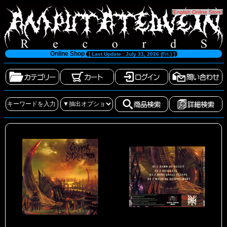
[
English Online Store
]
Online Shop
[ Last Update : July 31, 2026 (Fri.) ]