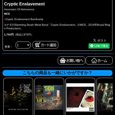
Cryptic Enslavement
Ascension Of Abhorrence
MCD
●
Cryptic Enslavement Bandcamp
カナダのSlamming Death Metal Band「Cryptic Enslavement」のMCD。2016年Brutal Reig
n Productions。
1,700円
（税込1,870円）
数量：
こちらの商品も一緒にいかがですか？