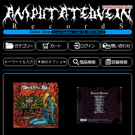
[
English Online Store
]
Online Shop
[ Last Update : July 31, 2026 (Fri.) ]