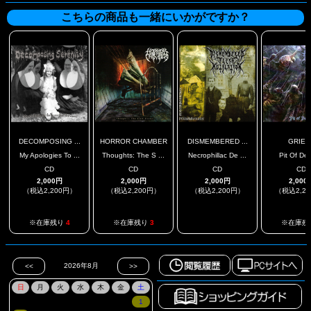
こちらの商品も一緒にいかがですか？
DECOMPOSING ...
HORROR CHAMBER
DISMEMBERED ...
GRIEV
My Apologies To ...
Thoughts: The S ...
Necrophillac De ...
Pit Of Des
CD
CD
CD
CD
2,000円
2,000円
2,000円
2,000
（税込2,200円）
（税込2,200円）
（税込2,200円）
（税込2,2
.
※在庫残り
4
※在庫残り
3
※在庫残