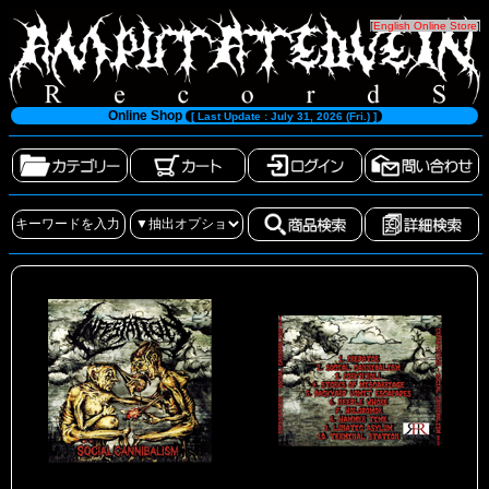
[
English Online Store
]
Online Shop
[ Last Update : July 31, 2026 (Fri.) ]