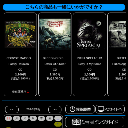
こちらの商品も一緒にいかがですか？
CORPSE MAGGO ...
BLEEDING DIS ...
INTRA SPELAEUM
BITTER
Family Reunion ...
Dawn Of A Killer
Sway Is My Name
Hubris Aggre
CD
CD
CD
CD
2,900円
2,300円
2,000円
2,200
（税込3,190円）
（税込2,530円）
（税込2,200円）
（税込2,4
.
.
.
※在庫残り
1