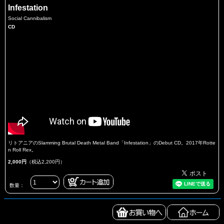
Infestation
Social Cannibalism
CD
リトアニアのSlamming Brutal Death Metal Band「Infestation」のDebut CD。2017年Rotte
n Roll Rex。
2,000円
（税込2,200円）
数量：