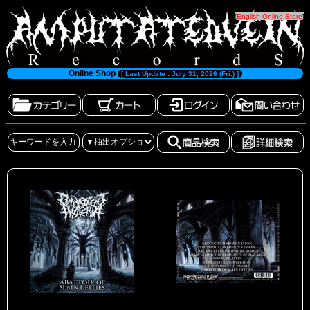
[
English Online Store
]
Online Shop
[ Last Update : July 31, 2026 (Fri.) ]