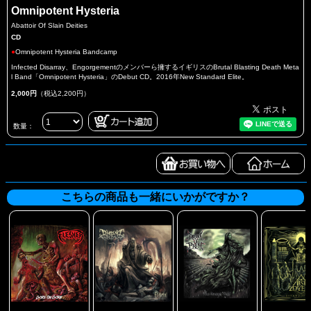
Omnipotent Hysteria
Abattoir Of Slain Deities
CD
●
Omnipotent Hysteria Bandcamp
Infected Disarray、Engorgementのメンバーら擁するイギリスのBrutal Blasting Death Meta
l Band「Omnipotent Hysteria」のDebut CD。2016年New Standard Elite。
2,000円
（税込2,200円）
数量：
こちらの商品も一緒にいかがですか？