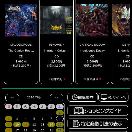
MALODOROUS
IGNOMINY
CRITICAL SODOM
DEIVO
The Carrion Rec ...
Imminent Collap ...
Indulgence Decay
Endemic D
CD
CD
CD
CD
2,000円
2,900円
2,000円
2,000
（税込2,200円）
（税込3,190円）
（税込2,200円）
（税込2,2
.
※在庫残り
2
※在庫残り
3
※在庫残