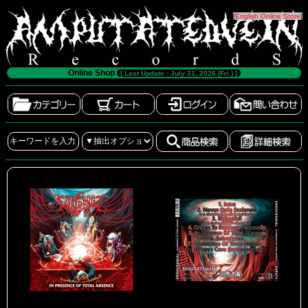
[
English Online Store
]
Online Shop
[ Last Update : July 31, 2026 (Fri.) ]