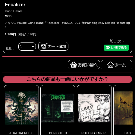
Fecalizer
Grind Galore
MCD
メキシコのGore Grind Band「Fecalizer」のMCD。2017年Pathologically Explicit Recording
s。
1,700円
（税込1,870円）
数量：
こちらの商品も一緒にいかがですか？
ATRA HAERESIS
BENIGHTED
ROTTING EMPIRE
DAGT