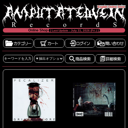
[
English Online Store
]
Online Shop
[ Last Update : July 31, 2026 (Fri.) ]