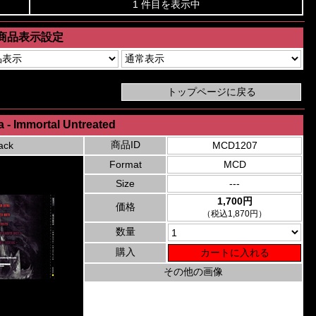
1 件目を表示中
商品表示設定
a - Immortal Untreated
商品ID
ack
MCD1207
Format
MCD
Size
---
1,700円
価格
（税込1,870円）
数量
購入
その他の画像