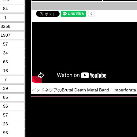
84
1
8258
1907
57
34
66
16
7
39
インドネシアのBrutal Death Metal Band「Imperfora
85
96
57
26
96