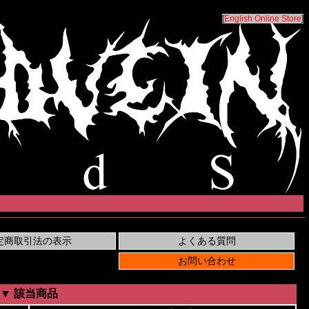
[
English Online Store
]
▼ 該当商品