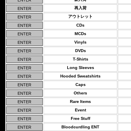
再入荷
アウトレット
CDs
MCDs
Vinyls
DVDs
T-Shirts
Long Sleeves
Hooded Sweatshirts
Caps
Others
Rare Items
Event
Free Stuff
Bloodcurdling ENT