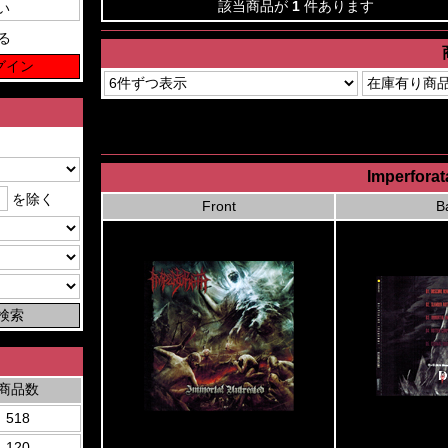
該当商品が
1
件あります
る
Imperforat
を除く
Front
B
商品数
518
120