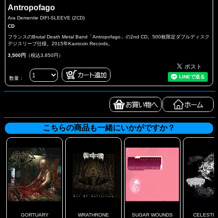
Antropofago
Ara Dementie DIFI-SLEEVE (2CD)
CD
フランスのBrutal Death Metal Band「Antropofago」の2nd CD。500枚限定ダブルディスク
デジスリーブ仕様。2015年Kaotoxin Records。
3,500円
（税込3,850円）
数量：
こちらの商品も一緒にいかがですか？
GORTUARY
WRATHRONE
SUGAR WOUNDS
CELESTIAL 