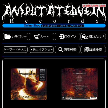
[
English Online Store
]
Online Shop
[ Last Update : July 31, 2026 (Fri.) ]