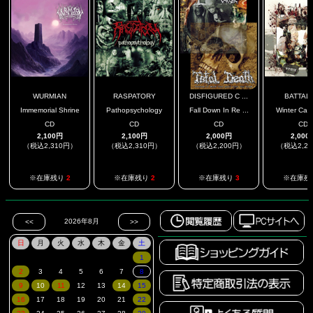
WURMIAN
RASPATORY
DISFIGURED C ...
BATTAL
Immemorial Shrine
Pathopsychology
Fall Down In Re ...
Winter Cam
CD
CD
CD
CD
2,100円
2,100円
2,000円
2,000
（税込2,310円）
（税込2,310円）
（税込2,200円）
（税込2,2
※在庫残り
2
※在庫残り
2
※在庫残り
3
※在庫残