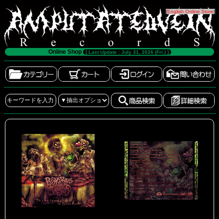
[
English Online Store
]
Online Shop
[ Last Update : July 31, 2026 (Fri.) ]