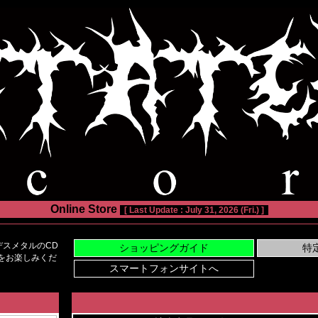
Online Store
[ Last Update : July 31, 2026 (Fri.) ]
スメタルのCD
い物をお楽しみくだ