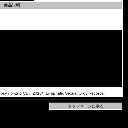
商品説明
topsy」の2nd CD。2016年Lymphatic Sexual Orgy Records。