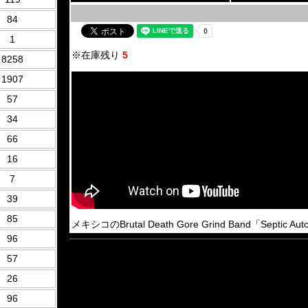
84
1
※在庫残り
5
8258
1907
57
34
66
16
7
39
85
メキシコのBrutal Death Gore Grind Band「Septic Au
96
57
26
96