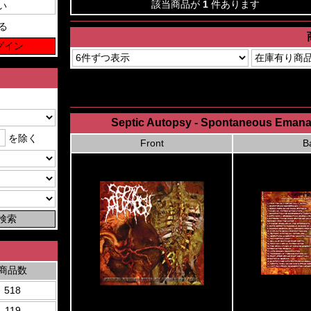
該当商品が
1
件あります
る
Septic Autopsy - Spontaneous Emana
を除く
Front
B
商品数
518
119