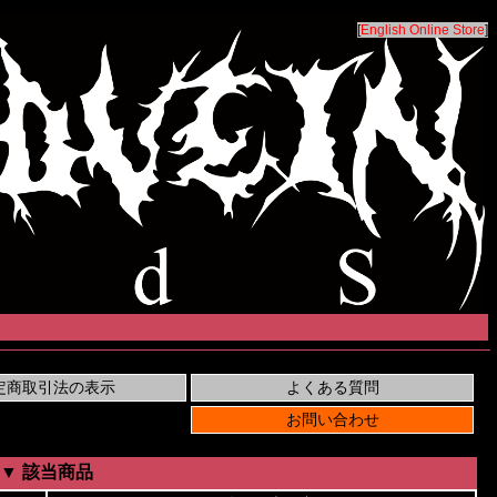
[
English Online Store
]
▼ 該当商品