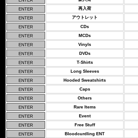
再入荷
アウトレット
CDs
MCDs
Vinyls
DVDs
T-Shirts
Long Sleeves
Hooded Sweatshirts
Caps
Others
Rare Items
Event
Free Stuff
Bloodcurdling ENT